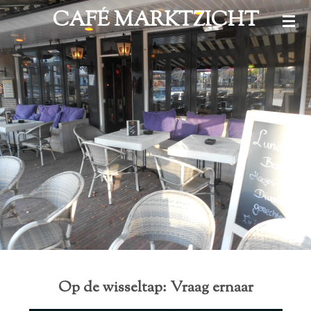
CAFÉ MARKTZICHT
Ga
direct
naar
de
hoofdinhoud
Op de wisseltap: Vraag ernaar